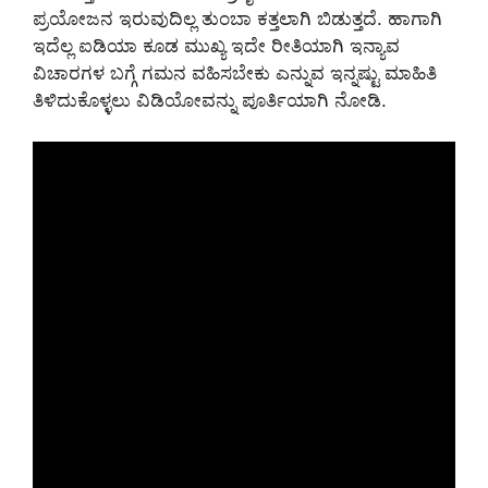
ಪ್ರಯೋಜನ ಇರುವುದಿಲ್ಲ ತುಂಬಾ ಕತ್ತಲಾಗಿ ಬಿಡುತ್ತದೆ. ಹಾಗಾಗಿ
ಇದೆಲ್ಲ ಐಡಿಯಾ ಕೂಡ ಮುಖ್ಯ ಇದೇ ರೀತಿಯಾಗಿ ಇನ್ಯಾವ
ವಿಚಾರಗಳ ಬಗ್ಗೆ ಗಮನ ವಹಿಸಬೇಕು ಎನ್ನುವ ಇನ್ನಷ್ಟು ಮಾಹಿತಿ
ತಿಳಿದುಕೊಳ್ಳಲು ವಿಡಿಯೋವನ್ನು ಪೂರ್ತಿಯಾಗಿ ನೋಡಿ.