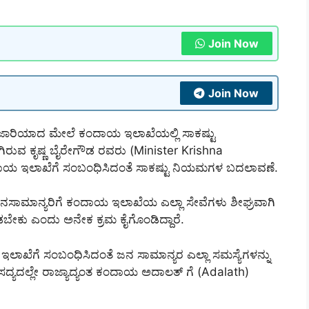
Join Now
Join Now
ಜಾರಿಯಾದ ಮೇಲೆ ಕಂದಾಯ ಇಲಾಖೆಯಲ್ಲಿ ಸಾಕಷ್ಟು
ರುವ ಕೃಷ್ಣ ಬೈರೇಗೌಡ ರವರು (Minister Krishna
ಯ ಇಲಾಖೆಗೆ ಸಂಬಂಧಿಸಿದಂತೆ ಸಾಕಷ್ಟು ನಿಯಮಗಳ ಬದಲಾವಣೆ.
ು ಜನಸಾಮಾನ್ಯರಿಗೆ ಕಂದಾಯ ಇಲಾಖೆಯ ಎಲ್ಲಾ ಸೇವೆಗಳು ಶೀಘ್ರವಾಗಿ
ಡಬೇಕು ಎಂದು ಅನೇಕ ಕ್ರಮ ಕೈಗೊಂಡಿದ್ದಾರೆ.
ಯ ಇಲಾಖೆಗೆ ಸಂಬಂಧಿಸಿದಂತೆ ಜನ ಸಾಮಾನ್ಯರ ಎಲ್ಲಾ ಸಮಸ್ಯೆಗಳನ್ನು
ಯದಲ್ಲೇ ರಾಜ್ಯಾದ್ಯಂತ ಕಂದಾಯ ಅದಾಲತ್‌ ಗೆ (Adalath)