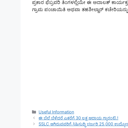
ಪ್ರಕಾರ ಫೆಬ್ರವರಿ ತಿಂಗಳಲ್ಲಿಯೇ ಈ ಅದಾಲತ್ ಕಾರ್ಯಕ್ರ
ಗ್ರಾಮ ಪಂಚಾಯಿತಿ ಅಥವಾ ತಹಶೀಲ್ದಾರ್ ಕಚೇರಿಯನ್ನು 
Categories
Useful Information
ಈ ಬೆಲೆ ಬೆಳೆದರೆ ಎಕರೆಗೆ 30 ಲಕ್ಷ ಆದಾಯ ಗ್ಯಾರಂಟಿ.!
SSLC ಆಗಿರುವವರಿಗೆ ಸಿಹಿಸುದ್ಧಿ ಭರ್ಜರಿ 25,000 ಉದ