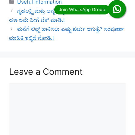
Categories
Useful Information
ಗೃಹಲಕ್ಷ್ಮಿ ಮತ್ತು ಅನ್ನಭಾಗ್ಯ ಯೋಜನೆಯ ಎಲ್ಲಾ ಪೆಂಡಿಂಗ್
ಹಣ ಜಮೆ ಹೀಗೆ ಚೆಕ್ ಮಾಡಿ.!
ಮನೆಗೆ ಲಿಫ್ಟ್ ಹಾಕಿಸಲು ಎಷ್ಟು ಖರ್ಚು ಆಗುತ್ತೆ.? ಸಂಪೂರ್ಣ
ಮಾಹಿತಿ ಇಲ್ಲಿದೆ ನೋಡಿ.!
Leave a Comment
Comment