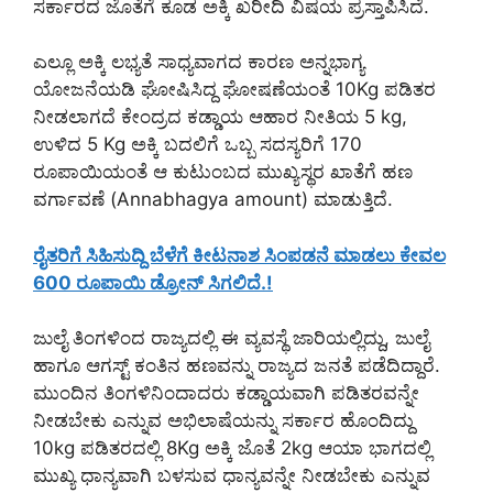
ಸರ್ಕಾರದ ಜೊತೆಗೆ ಕೂಡ ಅಕ್ಕಿ ಖರೀದಿ ವಿಷಯ ಪ್ರಸ್ತಾಪಿಸಿದೆ.
ಎಲ್ಲೂ ಅಕ್ಕಿ ಲಭ್ಯತೆ ಸಾಧ್ಯವಾಗದ ಕಾರಣ ಅನ್ನಭಾಗ್ಯ
ಯೋಜನೆಯಡಿ ಘೋಷಿಸಿದ್ದ ಘೋಷಣೆಯಂತೆ 10Kg ಪಡಿತರ
ನೀಡಲಾಗದೆ ಕೇಂದ್ರದ ಕಡ್ಡಾಯ ಆಹಾರ ನೀತಿಯ 5 kg,
ಉಳಿದ 5 Kg ಅಕ್ಕಿ ಬದಲಿಗೆ ಒಬ್ಬ ಸದಸ್ಯರಿಗೆ 170
ರೂಪಾಯಿಯಂತೆ ಆ ಕುಟುಂಬದ ಮುಖ್ಯಸ್ಥರ ಖಾತೆಗೆ ಹಣ
ವರ್ಗಾವಣೆ (Annabhagya amount) ಮಾಡುತ್ತಿದೆ.
ರೈತರಿಗೆ ಸಿಹಿಸುದ್ದಿ ಬೆಳೆಗೆ ಕೀಟನಾಶ ಸಿಂಪಡನೆ ಮಾಡಲು ಕೇವಲ
600 ರೂಪಾಯಿ ಡ್ರೋನ್ ಸಿಗಲಿದೆ.!
ಜುಲೈ ತಿಂಗಳಿಂದ ರಾಜ್ಯದಲ್ಲಿ ಈ ವ್ಯವಸ್ಥೆ ಜಾರಿಯಲ್ಲಿದ್ದು, ಜುಲೈ
ಹಾಗೂ ಆಗಸ್ಟ್ ಕಂತಿನ ಹಣವನ್ನು ರಾಜ್ಯದ ಜನತೆ ಪಡೆದಿದ್ದಾರೆ.
ಮುಂದಿನ ತಿಂಗಳಿನಿಂದಾದರು ಕಡ್ಡಾಯವಾಗಿ ಪಡಿತರವನ್ನೇ
ನೀಡಬೇಕು ಎನ್ನುವ ಅಭಿಲಾಷೆಯನ್ನು ಸರ್ಕಾರ ಹೊಂದಿದ್ದು
10kg ಪಡಿತರದಲ್ಲಿ 8Kg ಅಕ್ಕಿ ಜೊತೆ 2kg ಆಯಾ ಭಾಗದಲ್ಲಿ
ಮುಖ್ಯ ಧಾನ್ಯವಾಗಿ ಬಳಸುವ ಧಾನ್ಯವನ್ನೇ ನೀಡಬೇಕು ಎನ್ನುವ