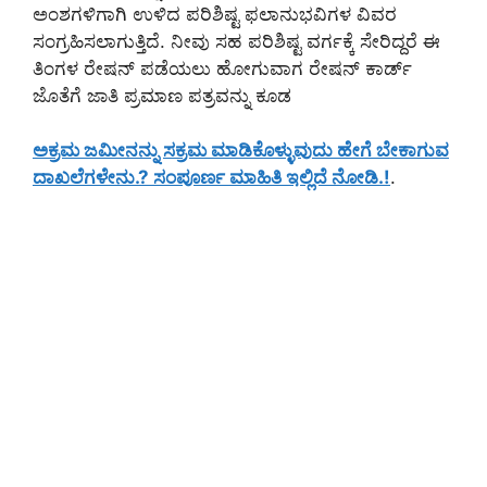
ಅಂಶಗಳಿಗಾಗಿ ಉಳಿದ ಪರಿಶಿಷ್ಟ ಫಲಾನುಭವಿಗಳ ವಿವರ
ಸಂಗ್ರಹಿಸಲಾಗುತ್ತಿದೆ. ನೀವು ಸಹ ಪರಿಶಿಷ್ಟ ವರ್ಗಕ್ಕೆ ಸೇರಿದ್ದರೆ ಈ
ತಿಂಗಳ ರೇಷನ್ ಪಡೆಯಲು ಹೋಗುವಾಗ ರೇಷನ್ ಕಾರ್ಡ್
ಜೊತೆಗೆ ಜಾತಿ ಪ್ರಮಾಣ ಪತ್ರವನ್ನು ಕೂಡ
ಅಕ್ರಮ ಜಮೀನನ್ನು ಸಕ್ರಮ ಮಾಡಿಕೊಳ್ಳುವುದು ಹೇಗೆ ಬೇಕಾಗುವ
ದಾಖಲೆಗಳೇನು.? ಸಂಪೂರ್ಣ ಮಾಹಿತಿ ಇಲ್ಲಿದೆ ನೋಡಿ.!
.