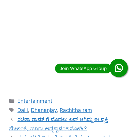
Categories
Entertainment
Tags
Dalli
,
Dhananjay
,
Rachitha ram
ರಚಿತಾ ರಾಮ್ ಗೆ ಮೊದಲು ಲವ್ ಆಗಿದ್ದು ಈ ವ್ಯಕ್ತಿ
ಮೇಲಂತೆ, ಯಾರು ಅದೃಷ್ಟವಂತ ನೋಡಿ.?