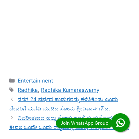
Categories
Entertainment
Tags
Radhika
,
Radhika Kumaraswamy
ನನಗೆ 24 ವರ್ಷದ ಹುಡುಗರನ್ನು ಕಳಿಸಿಕೊಡು ಎಂದು
ದೇವರಿಗೆ ಮನವಿ ಮಾಡಿದ ಸೋನು ಶ್ರೀನಿವಾಸ್ ಗೌಡ.
ವಿಪರೀತವಾದ ಹಲ್ಲು ನೋವು ಇದ್ದರೆ ಈ ಮನೆಮದ್ದು ಬಳಸಿ
ಕೇವಲ ಒಂದೇ ಒಂದು ರಾತ್ರಿಯಲ್ಲಿ ನೋವು ಸಂಪೂರ್ಣ ಮಾಯ.