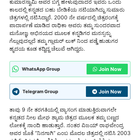
ಕುಮಾರಸ್ವಾಮಿ ಅವರ ಬಗ್ಗೆ ಹೇಳುವುದಾದರೆ ಇವರು ಒಂದು
ಕಾಲದಲ್ಲಿ ಕನ್ನಡದ ಬಹು ಬೇಡಿಕೆಯ ನಟಿಯಾಗಿದ್ದು ಸುಮಾರು
ಚಿತ್ರಗಳಲ್ಲಿ ನಟಿಸಿದ್ದಾರೆ. 2000 ನೇ ವರ್ಷದಲ್ಲಿ ಚಿತ್ರರಂಗಕ್ಕೆ
ಪಾದಾರ್ಪಣೆ ಮಾಡಿದ ರಾಧಿಕಾ ಅವರು ತಮ್ಮ ಸುಂದರವಾದ
ಮನೋಜ್ಞ ಅಭಿನಯದ ಮೂಲಕ ಕನ್ನಡಿಗರ ಮನಸ್ಸನ್ನು
ಗೆಲ್ಲುವುದಲ್ಲದೆ ತಮ್ಮ ಗ್ಲಾಮರ್ ಲುಕ್ ನಿಂದ ಪಡ್ಡೆ ಹುಡುಗರ
ಹೃದಯ ಕೂಡ ಕದ್ದಿದ್ದ ಚೆಲುವೆ ಆಗಿದ್ದರು.
Join Now
WhatsApp Group
Join Now
Telegram Group
ತಾವು 9 ನೇ ತರಗತಿಯಲ್ಲಿ ವ್ಯಾಸಂಗ ಮಾಡುತ್ತಿರುವಾಗಲೇ
ಕನ್ನಡದ ನೀಲ ಮೇಘ ಶ್ಯಾಮ ಚಿತ್ರದ ಮೂಲಕ ತಮ್ಮ ಬಣ್ಣದ
ಲೋಕಕ್ಕೆ ನಾಂದಿ ಹಾಡುತ್ತಾರೆ. ನ೦ತರ ವಿಜಯ್ ರಾಘವೇಂದ್ರ
ಅವರ ಜೊತೆ “ನಿನಗಾಗಿ” ಎಂಬ ಮೊದಲ ಚಿತ್ರದಲ್ಲಿ ನಟಿಸಿ 2003