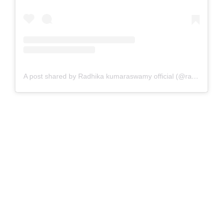
A post shared by Radhika kumaraswamy official (@radhika_kumarswamy)