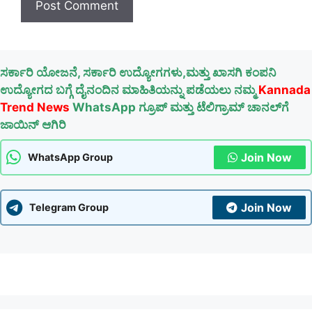
ಸರ್ಕಾರಿ ಯೋಜನೆ, ಸರ್ಕಾರಿ ಉದ್ಯೋಗಗಳು,ಮತ್ತು ಖಾಸಗಿ ಕಂಪನಿ
ಉದ್ಯೋಗದ ಬಗ್ಗೆ ದೈನಂದಿನ ಮಾಹಿತಿಯನ್ನು ಪಡೆಯಲು ನಮ್ಮ
Kannada
Trend News
WhatsApp ಗ್ರೂಪ್ ಮತ್ತು ಟೆಲಿಗ್ರಾಮ್ ಚಾನಲ್‌ಗೆ
ಜಾಯಿನ್ ಆಗಿರಿ
Join Now
WhatsApp Group
Join Now
Telegram Group