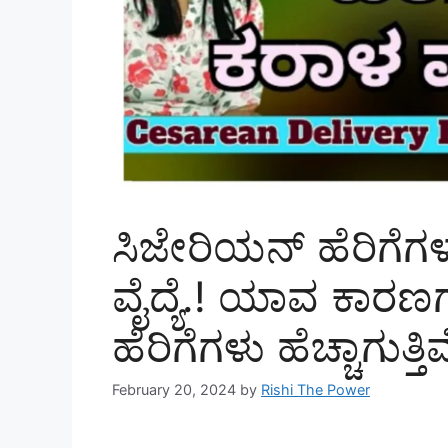
ಸಿಜೇರಿಯನ್ ಹೆರಿಗೆಗಳ
ವೈದ್ಯೆ.! ಯಾವ ಕಾರ
ಹೆರಿಗೆಗಳು ಹೆಚ್ಚಾಗುತ್ತಿ
February 20, 2024
by
Rishi The Power