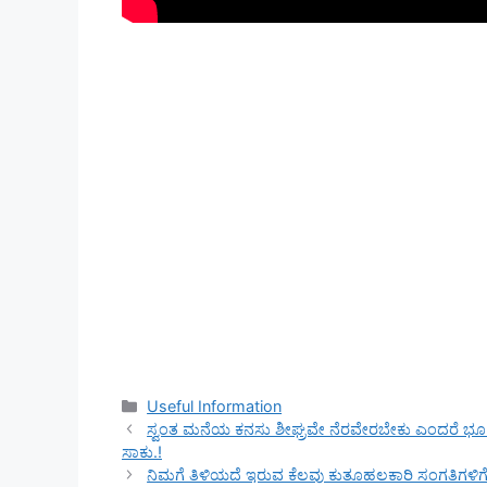
Categories
Useful Information
ಸ್ವಂತ ಮನೆಯ ಕನಸು ಶೀಘ್ರವೇ ನೆರವೇರಬೇಕು ಎಂದರೆ ಭೂ ವ
ಸಾಕು.!
ನಿಮಗೆ ತಿಳಿಯದೆ ಇರುವ ಕೆಲವು ಕುತೂಹಲಕಾರಿ ಸಂಗತಿಗಳಿಗೆ