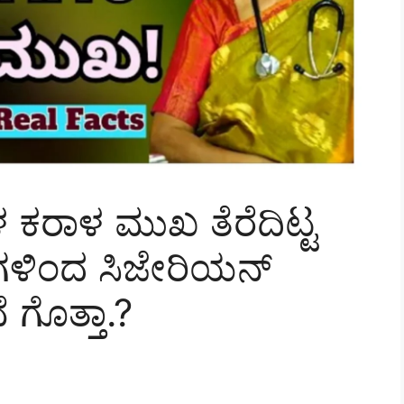
 ಕರಾಳ ಮುಖ ತೆರೆದಿಟ್ಟ
ಣಗಳಿಂದ ಸಿಜೇರಿಯನ್
ವೆ ಗೊತ್ತಾ.?