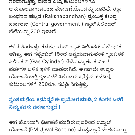
ನೆರವಾಗುತ್ತಿತ್ತು, ದೇಶದ ಎಲ್ಲಾ ಕುಟುಂಬಗಳಿಗೂ
ಅನುಕೂಲವಾಗುವಂತಹ ಘೋಷಣೆಯೊಂದನ್ನು ಮಾಡಿದೆ. ರಕ್ಷಾ
ಬಂಧನದ ಹಬ್ಬದ (Rakshabandhan) ಪ್ರಯುಕ್ತ ಕೇಂದ್ರ
ಸರ್ಕಾರವು (Central government ) ಗ್ಯಾಸ್ ಸಿಲಿಂಡರ್
ಬೆಲೆಯನ್ನು 200 ಇಳಿಸಿದೆ.
ಕಳೆದ ತಿಂಗಳಷ್ಟೇ ಕಮರ್ಷಿಯಲ್ ಗ್ಯಾಸ್ ಸಿಲಿಂಡರ್ ಬೆಲೆ ಇಳಿಕೆ
ಆಗಿತ್ತು, ಈಗ ಸೆಪ್ಟೆಂಬರ್ 1ರಿಂದ ಅನ್ವಯವಾಗುವಂತೆ ಗೃಹಬಳಕೆ
ಸಿಲಿಂಡರ್ (Gas Cylinder) ಬೆಳೆಯನ್ನು ಕೂಡ ಬಹಳ
ವರ್ಷಗಳ ಬಳಿಕ ಇಳಿಕೆ ಮಾಡಲಾಗಿದೆ. ಈಗಾಗಲೇ ಉಜ್ವಲ
ಯೋಜನೆಯಲ್ಲಿ ಗೃಹಬಳಕೆ ಸಿಲಿಂಡರ್ ಕನೆಕ್ಷನ್ ಪಡೆದಿದ್ದ
ಕುಟುಂಬಗಳಿಗೆ 200ರೂ. ಸಬ್ಸಿಡಿ ಸಿಗುತ್ತಿತ್ತು.
ಸ್ವಂತ ಮನೆಯ ಕನಸಿದ್ದರೆ ಈ ಪ್ರಯೋಗ ಮಾಡಿ, 2 ತಿಂಗಳ ಒಳಗೆ
ನಿಮ್ಮ ಕನಸು ನನಸಾಗುತ್ತದೆ.!
ಈಗ ಹೊಸದಾಗಿ ಘೋಷಣೆ ಮಾಡಿರುವುದರಿಂದ ಉಜ್ವಲ್
ಯೋಜನೆ (PM Ujwal Scheme) ಮಾತ್ರವಲ್ಲದೆ ದೇಶದ ಎಲ್ಲಾ