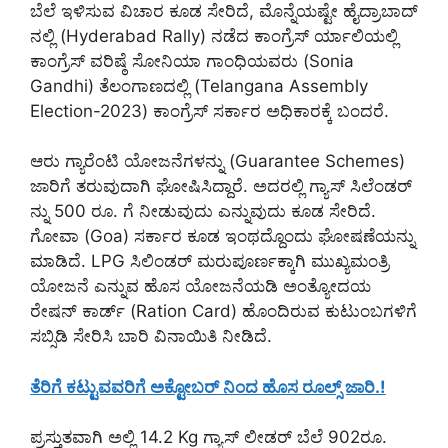
ಬೆಲೆ ಇಳಿಸುವ ವಿಚಾರ ಕೂಡ ಸೇರಿದೆ, ಮೊನ್ನೆಯಷ್ಟೇ ಹೈದ್ರಾಬಾದ್
ನಲ್ಲಿ (Hyderabad Rally) ನಡೆದ ಕಾಂಗ್ರೆಸ್ ರ್ಯಾಲಿಯಲ್ಲಿ
ಕಾಂಗ್ರೆಸ್ ವರಿಷ್ಠೆ ಸೋನಿಯಾ ಗಾಂಧಿಯವರು (Sonia
Gandhi) ತೆಲಂಗಾಣದಲ್ಲಿ (Telangana Assembly
Election-2023) ಕಾಂಗ್ರೆಸ್ ಸರ್ಕಾರ ಅಧಿಕಾರಕ್ಕೆ ಬಂದರೆ.
ಆರು ಗ್ಯಾರೆಂಟಿ ಯೋಜನೆಗಳನ್ನು (Guarantee Schemes)
ಜಾರಿಗೆ ತರುವುದಾಗಿ ಘೋಷಿಸಿದ್ದಾರೆ. ಅದರಲ್ಲಿ ಗ್ಯಾಸ್ ಸಿಲೆಂಡರ್
ನ್ನು 500 ರೂ. ಗೆ ನೀಡುವುದು ಎನ್ನುವುದು ಕೂಡ ಸೇರಿದೆ.
ಗೋವಾ (Goa) ಸರ್ಕಾರ ಕೂಡ ಇಂಥದ್ದೊಂದು ಘೋಷಣೆಯನ್ನು
ಮಾಡಿದೆ. LPG ಸಿಲಿಂಡರ್ ಮರುಪೂರ್ಣಕ್ಕಾಗಿ ಮುಖ್ಯಮಂತ್ರಿ
ಯೋಜನೆ ಎನ್ನುವ ಹೊಸ ಯೋಜನೆಯಡಿ ಅಂತ್ಯೋದಯ
ರೇಷನ್ ಕಾರ್ಡ್ (Ration Card) ಹೊಂದಿರುವ ಕುಟುಂಬಗಳಿಗೆ
ಸಬ್ಸಿಡಿ ಸೇರಿಸಿ ಬಾರಿ ವಿನಾಯಿತಿ ನೀಡಿದೆ.
ತೆರಿಗೆ ಕಟ್ಟುವವರಿಗೆ ಅಕ್ಟೋಬರ್ ನಿಂದ ಹೊಸ ರೂಲ್ಸ್ ಜಾರಿ.!
ಪ್ರಸ್ತುತವಾಗಿ ಅಲ್ಲಿ 14.2 Kg ಗ್ಯಾಸ್ ಲೀಡರ್ ಬೆಲೆ 902ರೂ.