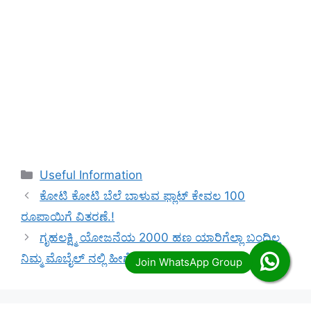
Categories
Useful Information
ಕೋಟಿ ಕೋಟಿ ಬೆಲೆ ಬಾಳುವ ಫ್ಲಾಟ್ ಕೇವಲ 100
ರೂಪಾಯಿಗೆ ವಿತರಣೆ.!
ಗೃಹಲಕ್ಷ್ಮಿ ಯೋಜನೆಯ 2000 ಹಣ ಯಾರಿಗೆಲ್ಲಾ ಬಂದಿಲ್ಲ
ನಿಮ್ಮ ಮೊಬೈಲ್ ನಲ್ಲಿ ಹೀಗೆ ಮಾಡಿ ಹಣ ಬರುತ್ತದೆ.!