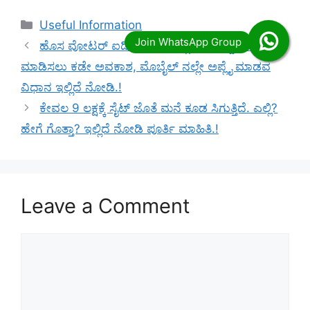
Categories
Useful Information
ಹೊಸ ವೋಟರ್ ಐಡಿ ಗೆ ಅರ್ಜಿ ಸಲ್ಲಿಸಲು ತಿದ್ದುಪಡಿ
ಮಾಡಿಸಲು ಕಡೇ ಅವಕಾಶ, ಮೊಬೈಲ್ ನಲ್ಲೇ ಅಪ್ಲೈ ಮಾಡವ
ವಿಧಾನ ಇಲ್ಲಿದೆ ನೋಡಿ.!
ಕೇವಲ 9 ಲಕ್ಷಕ್ಕೆ ಸೈಟ್ ಜೊತೆ ಮನೆ ಕೂಡ ಸಿಗುತ್ತಿದೆ. ಎಲ್ಲಿ?
ಹೇಗೆ ಗೊತ್ತಾ? ಇಲ್ಲಿದೆ ನೋಡಿ ಪೂರ್ತಿ ಮಾಹಿತಿ.!
Leave a Comment
Comment