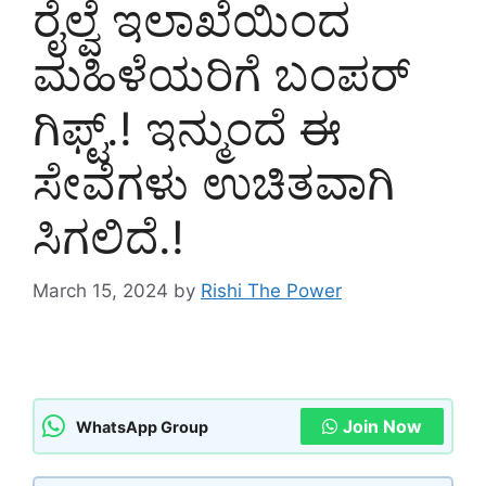
ರೈಲ್ವೆ ಇಲಾಖೆಯಿಂದ
ಮಹಿಳೆಯರಿಗೆ ಬಂಪರ್
ಗಿಫ್ಟ್.! ಇನ್ಮುಂದೆ ಈ
ಸೇವೆಗಳು ಉಚಿತವಾಗಿ
ಸಿಗಲಿದೆ.!
March 15, 2024
by
Rishi The Power
Join Now
WhatsApp Group