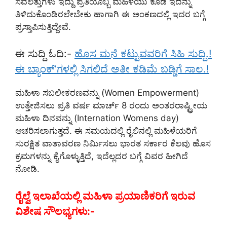
ಸವಲತ್ತುಗಳು ಇದ್ದು ಪ್ರತಿಯೊಬ್ಬ ಮಹಿಳೆಯು ಕೂಡ ಇದನ್ನು
ತಿಳಿದುಕೊಂಡಿರಲೇಬೇಕು ಹಾಗಾಗಿ ಈ ಅಂಕಣದಲ್ಲಿ ಇದರ ಬಗ್ಗೆ
ಪ್ರಸ್ತಾಪಿಸುತ್ತಿದ್ದೇವೆ.
ಈ ಸುದ್ದಿ ಓದಿ:-
ಹೊಸ ಮನೆ ಕಟ್ಟುವವರಿಗೆ ಸಿಹಿ ಸುದ್ದಿ.!
ಈ ಬ್ಯಾಂಕ್’ಗಳಲ್ಲಿ ಸಿಗಲಿದೆ ಅತೀ ಕಡಿಮೆ ಬಡ್ಡಿಗೆ ಸಾಲ.!
ಮಹಿಳಾ ಸಬಲೀಕರಣವನ್ನು (Women Empowerment)
ಉತ್ತೇಜಿಸಲು ಪ್ರತಿ ವರ್ಷ ಮಾರ್ಚ್ 8 ರಂದು ಅಂತರರಾಷ್ಟ್ರೀಯ
ಮಹಿಳಾ ದಿನವನ್ನು (Internation Womens day)
ಆಚರಿಸಲಾಗುತ್ತದೆ. ಈ ಸಮಯದಲ್ಲಿ ರೈಲಿನಲ್ಲಿ ಮಹಿಳೆಯರಿಗೆ
ಸುರಕ್ಷಿತ ವಾತಾವರಣ ನಿರ್ಮಿಸಲು ಭಾರತ ಸರ್ಕಾರ ಕೆಲವು ಹೊಸ
ಕ್ರಮಗಳನ್ನು ಕೈಗೊಳ್ಳುತ್ತಿದೆ, ಇದೆಲ್ಲದರ ಬಗ್ಗೆ ವಿವರ ಹೀಗಿದೆ
ನೋಡಿ.
ರೈಲ್ವೆ ಇಲಾಖೆಯಲ್ಲಿ ಮಹಿಳಾ ಪ್ರಯಾಣಿಕರಿಗೆ ಇರುವ
ವಿಶೇಷ ಸೌಲಭ್ಯಗಳು:-