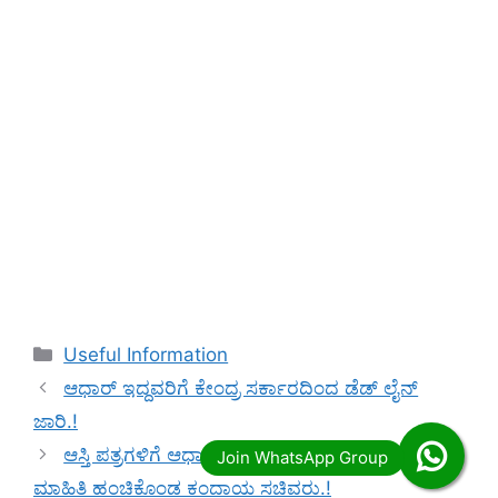
Categories
Useful Information
ಆಧಾರ್ ಇದ್ದವರಿಗೆ ಕೇಂದ್ರ ಸರ್ಕಾರದಿಂದ ಡೆಡ್ ಲೈನ್
ಜಾರಿ.!
ಆಸ್ತಿ ಪತ್ರಗಳಿಗೆ ಆಧಾರ್ ಜೋಡಣೆ ಕಡ್ಡಾಯ.! ಅಧಿಕೃತವಾಗಿ
ಮಾಹಿತಿ ಹಂಚಿಕೊಂಡ ಕಂದಾಯ ಸಚಿವರು.!