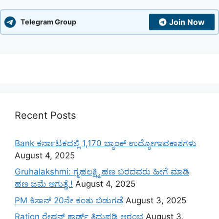
Join Now
Telegram Group
Recent Posts
Bank ಕರ್ನಾಟಕದಲ್ಲಿ 1,170 ಬ್ಯಾಂಕ್ ಉದ್ಯೋಗಾವಕಾಶಗಳು
August 4, 2025
Gruhalakshmi: ಗೃಹಲಕ್ಷ್ಮಿ ಹಣ ಬರದವರು ಹೀಗೆ ಮಾಡಿ
ಹಣ ಜಮೆ‌ ಆಗುತ್ತೆ.!
August 4, 2025
PM ಕಿಸಾನ್ 20ನೇ ಕಂತು ಬಿಡುಗಡೆ
August 3, 2025
Ration ರೇಷನ್ ಕಾರ್ಡ್ ತಿದ್ದುಪಡಿ ಆರಂಭ
August 3,