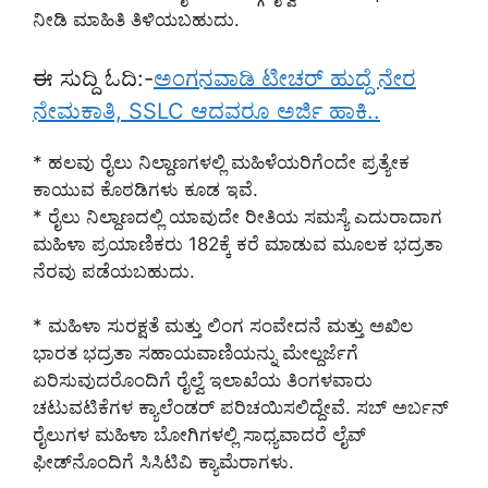
ನೀಡಿ ಮಾಹಿತಿ ತಿಳಿಯಬಹುದು.
ಈ ಸುದ್ದಿ ಓದಿ:-
ಅಂಗನವಾಡಿ ಟೀಚರ್ ಹುದ್ದೆ ನೇರ
ನೇಮಕಾತಿ, SSLC ಆದವರೂ ಅರ್ಜಿ ಹಾಕಿ..
* ಹಲವು ರೈಲು ನಿಲ್ದಾಣಗಳಲ್ಲಿ ಮಹಿಳೆಯರಿಗೆಂದೇ ಪ್ರತ್ಯೇಕ
ಕಾಯುವ ಕೊಠಡಿಗಳು ಕೂಡ ಇವೆ.
* ರೈಲು ನಿಲ್ದಾಣದಲ್ಲಿ ಯಾವುದೇ ರೀತಿಯ ಸಮಸ್ಯೆ ಎದುರಾದಾಗ
ಮಹಿಳಾ ಪ್ರಯಾಣಿಕರು 182ಕ್ಕೆ ಕರೆ ಮಾಡುವ ಮೂಲಕ ಭದ್ರತಾ
ನೆರವು ಪಡೆಯಬಹುದು.
* ಮಹಿಳಾ ಸುರಕ್ಷತೆ ಮತ್ತು ಲಿಂಗ ಸಂವೇದನೆ ಮತ್ತು ಅಖಿಲ
ಭಾರತ ಭದ್ರತಾ ಸಹಾಯವಾಣಿಯನ್ನು ಮೇಲ್ದರ್ಜೆಗೆ
ಏರಿಸುವುದರೊಂದಿಗೆ ರೈಲ್ವೆ ಇಲಾಖೆಯ ತಿಂಗಳವಾರು
ಚಟುವಟಿಕೆಗಳ ಕ್ಯಾಲೆಂಡರ್ ಪರಿಚಯಿಸಲಿದ್ದೇವೆ. ಸಬ್ ಅರ್ಬನ್
ರೈಲುಗಳ ಮಹಿಳಾ ಬೋಗಿಗಳಲ್ಲಿ ಸಾಧ್ಯವಾದರೆ ಲೈವ್
ಫೀಡ್‌ನೊಂದಿಗೆ ಸಿಸಿಟಿವಿ ಕ್ಯಾಮೆರಾಗಳು.