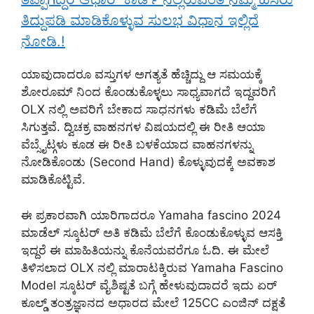
ತಿದ್ದುಪಡಿ ಮಾಡಿಕೊಳ್ಳುವ ಸುಲಭ ವಿಧಾನ ಇಲ್ಲಿದೆ
ನೋಡಿ.!
ಯಾವುದಾದರೂ ವಸ್ತುಗಳ ಅಗತ್ಯತೆ ಹೆಚ್ಚಿದ್ದು ಆ ಸಮಯಕ್ಕೆ
ಶೋರೂಮ್ ನಿಂದ ಕೊಂಡುಕೊಳ್ಳಲು ಸಾಧ್ಯವಾಗದೆ ಇದ್ದವರಿಗೆ
OLX ನಲ್ಲಿ ಅವರಿಗೆ ಬೇಕಾದ ಸಾಧನಗಳು ಕಡಿಮೆ ಬೆಲೆಗೆ
ಸಿಗುತ್ತವೆ. ದ್ವಿಚಕ್ರ ವಾಹನಗಳ ವಿಷಯದಲ್ಲಿ ಈ ರೀತಿ ಆಯಾ
ವೆಬ್ಸೈಟ್ಗಳು ಕೂಡ ಈ ರೀತಿ ಬಳಕೆಯಾದ ವಾಹನಗಳನ್ನು
ನೋಡಿಕೊಂಡು (Second Hand) ಕೊಳ್ಳುವುದಕ್ಕೆ ಅವಕಾಶ
ಮಾಡಿಕೊಟ್ಟಿವೆ.
ಈ ಪ್ರಕಾರವಾಗಿ ಯಾರಿಗಾದರೂ Yamaha fascino 2024
ಮಾಡೆಲ್ ಸ್ಕೂಟರ್ ಅತಿ ಕಡಿಮೆ ಬೆಲೆಗೆ ಕೊಂಡುಕೊಳ್ಳುವ ಆಸಕ್ತಿ
ಇದ್ದರೆ ಈ ಮಾಹಿತಿಯನ್ನು ಕೊನೆಯವರೆಗೂ ಓದಿ. ಈ ಮೇಲೆ
ತಿಳಿಸಲಾದ OLX ನಲ್ಲಿ ಮಾರಾಟಕ್ಕಿರುವ Yamaha Fascino
Model ಸ್ಕೂಟರ್ ವೈಶಿಷ್ಟತೆ ಬಗ್ಗೆ ಹೇಳುವುದಾದರೆ ಇದು ಏರ್
ಕೂಲ್ಡ್ ತಂತ್ರಜ್ಞಾನದ ಅಧಾರದ ಮೇಲೆ 125CC ಎಂಜಿನ್ ದಕ್ಷತೆ