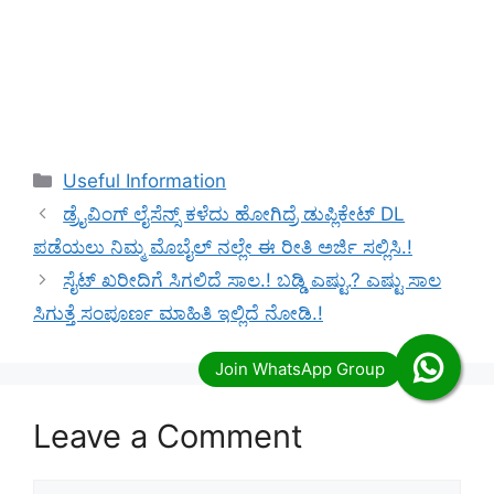
Categories
Useful Information
ಡ್ರೈವಿಂಗ್ ಲೈಸೆನ್ಸ್ ಕಳೆದು ಹೋಗಿದ್ರೆ ಡುಪ್ಲಿಕೇಟ್ DL
ಪಡೆಯಲು ನಿಮ್ಮ ಮೊಬೈಲ್ ನಲ್ಲೇ ಈ ರೀತಿ ಅರ್ಜಿ ಸಲ್ಲಿಸಿ.!
ಸೈಟ್ ಖರೀದಿಗೆ ಸಿಗಲಿದೆ ಸಾಲ.! ಬಡ್ಡಿ ಎಷ್ಟು.? ಎಷ್ಟು ಸಾಲ
ಸಿಗುತ್ತೆ ಸಂಪೂರ್ಣ ಮಾಹಿತಿ ಇಲ್ಲಿದೆ ನೋಡಿ.!
Leave a Comment
Comment