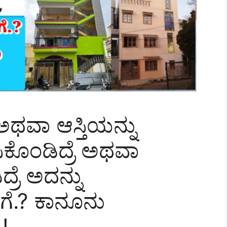
ಥವಾ ಆಸ್ತಿಯನ್ನು
ಕೊಂಡಿದ್ರೆ ಅಥವಾ
್ರೆ ಅದನ್ನು
ೇಗೆ.? ಕಾನೂನು
!