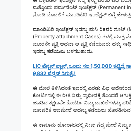
ಮತ್ತೊಂದು ಪರ್ಮನೆಂಟ್ ಇಂಜೆಕ್ಷನ್ (Permanent inje
ನೋಡಿ ಮೊದಲಿಗೆ ಮಾಂಡಿಟರಿ ಇಂಜೆಕ್ಷನ್ ಬಗ್ಗೆ ಹೇಳುತ್ತಿದ
ಮಾಂಡಿಟರಿ ಇಂಜೆಕ್ಷನ್ ಇದನ್ನು ಮನಿ ರಿಕವರಿ ಸೂಟ್ (M
(Property attachment Cases) ಗಳಲ್ಲಿ ಮಾತ್ರ ನೋಡು
ಮೂರನೇ ವ್ಯಕ್ತಿ ಅಥವಾ ಆ ವ್ಯಕ್ತಿ ಕಡೆಯವರು ಹಕ್ಕು ಸಾಧಿಸು
ಇದನ್ನು ತಡೆಯಲು ಬಳಸಬಹುದು.
LIC ಪೆನ್ಷನ್ ಪ್ಲಾನ್, ಒಂದು ಸಲ 1,50,000 ಕಟ್ಟಿದ್ರೆ ಸ
9,832 ಪೆನ್ಷನ್ ಸಿಗುತ್ತೆ.!
ಈ ಮೇಲೆ ತಿಳಿಸಿದಂತೆ ಇದರಲ್ಲಿ ಎರಡು ವಿಧ ಅದೇನೆಂದರೆ
ಕೋರ್ಟಿನಲ್ಲಿ ಈ ರೀತಿ ನಿಮ್ಮ ಸ್ವಾಧೀನಕ್ಕೆ ತೊಂದರೆ ಆಗುತ್ತ
ಹೂಡಿದ ತಕ್ಷಣವೇ ಕೋರ್ಟು ನಿಮ್ಮ ದಾಖಲೆಗಳನ್ನು ಪರ
ಮನವರಿಕೆ ಆದಮೇಲೆ ಅದನ್ನು ತಡೆಯಲು ಹೊರಡಿಸುವ ಆದ
ಈ ಕಾನೂನು ಹೋರಾಟದಲ್ಲಿ ನೀವು ಗೆದ್ದ ಮೇಲೆ ನಿಮ್ಮ