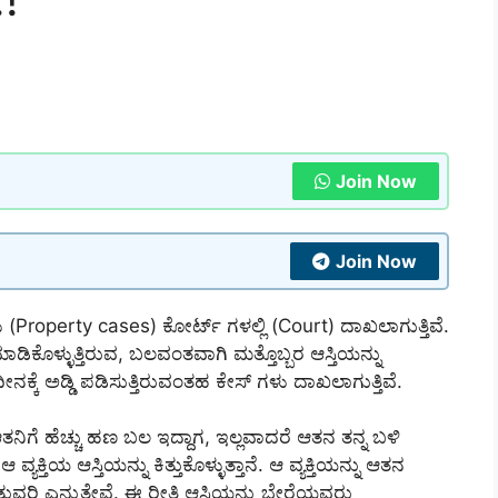
Join Now
Join Now
ಗಳು (Property cases) ಕೋರ್ಟ್ ಗಳಲ್ಲಿ (Court) ದಾಖಲಾಗುತ್ತಿವೆ.
ಮಾಡಿಕೊಳ್ಳುತ್ತಿರುವ, ಬಲವಂತವಾಗಿ ಮತ್ತೊಬ್ಬರ ಆಸ್ತಿಯನ್ನು
ಧೀನಕ್ಕೆ ಅಡ್ಡಿ ಪಡಿಸುತ್ತಿರುವಂತಹ ಕೇಸ್ ಗಳು ದಾಖಲಾಗುತ್ತಿವೆ.
ತನಿಗೆ ಹೆಚ್ಚು ಹಣ ಬಲ ಇದ್ದಾಗ, ಇಲ್ಲವಾದರೆ ಆತನ ತನ್ನ ಬಳಿ
ಕ್ತಿಯ ಆಸ್ತಿಯನ್ನು ಕಿತ್ತುಕೊಳ್ಳುತ್ತಾನೆ. ಆ ವ್ಯಕ್ತಿಯನ್ನು ಆತನ
ತುವರಿ ಎನ್ನುತ್ತೇವೆ. ಈ ರೀತಿ ಆಸ್ತಿಯನ್ನು ಬೇರೆಯವರು