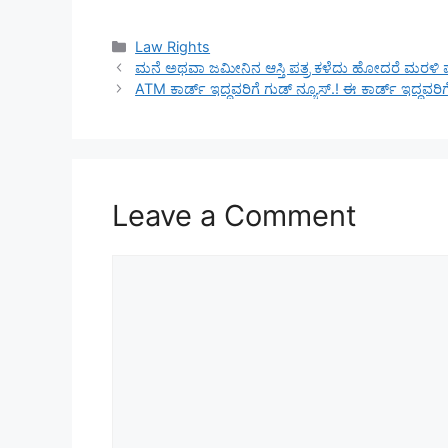
Categories
Law Rights
ಮನೆ ಅಥವಾ ಜಮೀನಿನ ಆಸ್ತಿ ಪತ್ರ ಕಳೆದು ಹೋದರೆ ಮರಳಿ ಪ
ATM ಕಾರ್ಡ್ ಇದ್ದವರಿಗೆ ಗುಡ್ ನ್ಯೂಸ್.! ಈ ಕಾರ್ಡ್ ಇದ್ದವರಿಗೆ
Leave a Comment
Comment