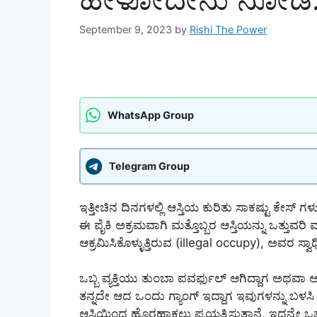
September 9, 2023
by
Rishi The Power
WhatsApp Group
Telegram Group
ಇತ್ತೀಚಿನ ದಿನಗಳಲ್ಲಿ ಆಸ್ತಿಯ ಕುರಿತು ಸಾಕಷ್ಟು ಕೇಸ್ 
ಈ ಪೈಕಿ ಅಕ್ರಮವಾಗಿ ಮತ್ತೊಬ್ಬರ ಆಸ್ತಿಯನ್ನು ಒತ್ತುವರಿ 
ಆಕ್ರಮಿಸಿಕೊಳ್ಳುತ್ತಿರುವ (illegal occupy), ಅವರ ಸ್ವಾ
ಒಬ್ಬ ವ್ಯಕ್ತಿಯು ತುಂಬಾ ಪವರ್ಫುಲ್ ಆಗಿದ್ದಾಗ ಅಥವಾ ಆ
ತನ್ನದೇ ಆದ ಒಂದು ಗ್ಯಾಂಗ್ ಇದ್ದಾಗ ಇವುಗಳನ್ನು ಬಳಸಿ ಆ ವ್ಯ
ಆಸ್ತಿಯಿಂದ ಹೊರಹಾಕಲು ಪ್ರಯತ್ನಿಸುತ್ತಾನೆ, ಇದನ್ನೇ ಒತ್