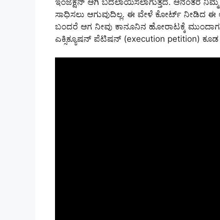
ಇಂಜೆಕ್ಷನ್ ಆಗಿ ಬದಲಾಯಿಸಲಾಗುತ್ತದೆ. ಆನಂತರ ನಿಮ
ಸಾಧಿಸಲು ಆಗುವುದಿಲ್ಲ. ಈ ವೇಳೆ ಕೋರ್ಟ್ ನೀಡಿದ ಈ ಆ
ಬಂದರೆ ಆಗ ನೀವು ಕಾನೂನಿನ ಹೋರಾಟಕ್ಕೆ ಮುಂದಾಗಬಹುದ
ಎಕ್ಸಿಕ್ಯೂಷನ್ ಪೆಟಿಷನ್ (execution petition) ಕೂಡ