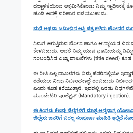
ದಬ್ಬಾಳಿಕೆಯಿಂದ ಆಕ್ರಮಿಸಿಕೊಂಡು ನಿಮ್ಮ ಸ್ವಾಧೀನಕ್ಕೆ ತ
ಹೂಡಿ ಅದಕ್ಕೆ ಪರಿಹಾರ ಪಡೆಯಬಹುದು.
ಮನೆ ಅಥವಾ ಜಮೀನಿನ ಆಸ್ತಿ ಪತ್ರ ಕಳೆದು ಹೋದರೆ ಮರ
ನಿಮಗೆ ಆಗುತ್ತಿರುವ ಮೋ’ಸ ಹಾಗೂ ಅ’ನ್ಯಾ’ಯದ ವಿರುದ್ಧ ಧ
ಕೇಳಬಹುದು. ಆದರೆ ನಿಮ್ಮ ಯಾವ ಭೂಮಿಯನ್ನು ನಿಮ್ಮಿಂದ ವ
ಸಂಬಂಧಿಸಿದ ಎಲ್ಲಾ ದಾಖಲೆಗಳು (title deed) ಕೂಡ ನಿ
ಈ ರೀತಿ ಎಲ್ಲ ದಾಖಲೆಗಳು ನಿಮ್ಮ ಹೆಸರಿನಲ್ಲಿಯೇ ಇದ್
ತಡೆಯಲು ನೀವು ನಿರ್ಬಂಧಕಾಜ್ಞೆ ತರಬಹುದು ನಿರ್ಬಂಧಕಾಜ್
ಎಂದು ಕೂಡ ಕರೆಯುತ್ತಾರೆ. ಇದರಲ್ಲಿ ಎರಡು ವಿಧಗಳಿವೆ
ಮಾಂಡೇಟರಿ ಇಂಜೆಕ್ಷನ್ (Mandatory injection).
ಈ ತಿಂಗಳು ಕೆಲವು ಜಿಲ್ಲೆಗಳಿಗೆ ಮಾತ್ರ ಅನ್ನಭಾಗ್ಯ ಯೋ
ಜಿಲ್ಲೆಯ ಜನರಿಗೆ ಬರಲ್ಲ ಸಂಪೂರ್ಣ ಮಾಹಿತಿ ಇಲ್ಲಿದೆ ನೋ
ಈ ಪ್ರಾವಿಡರ್ ಇಂಜೆಕ್ಷನ್ ನಲ್ಲಿ ಇನ್ನು ಎರಡು ವಿಧ ಬರು