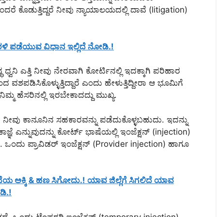
ೊಂದರೆ ಕೊಡುತ್ತಿದ್ದರೆ ನೀವು ನ್ಯಾಯಾಲಯದಲ್ಲಿ ದಾವೆ (litigation)
ಳಿ ಪಡೆಯುವ ವಿಧಾನ ಇಲ್ಲಿದೆ ನೋಡಿ.!
್ವನಿ ಎತ್ತಿ ನೀವು ನೇರವಾಗಿ ಕೋರ್ಟಿನಲ್ಲಿ ಇದಕ್ಕಾಗಿ ಪರಿಹಾರ
ಶಪಡಿಸಿಕೊಳ್ಳುತ್ತಿದ್ದಾರೆ ಎಂದು ಹೇಳುತ್ತಿದ್ದೀರಾ ಆ ಭೂಮಿಗೆ
ಮ್ಮ ಹೆಸರಿನಲ್ಲಿ ಇರಬೇಕಾದದ್ದು ಮುಖ್ಯ.
ದಾಗ ನೀವು ಕಾನೂನಿನ ಸಹಕಾರವನ್ನು ಪಡೆದುಕೊಳ್ಳಬಹುದು. ಇದನ್ನು
ಞೆ ಎನ್ನುವುದನ್ನು ಕೋರ್ಟ್ ಭಾಷೆಯಲ್ಲಿ ಇಂಜೆಕ್ಷನ್ (injection)
. ಒಂದು ಪ್ರಾವಿಡರ್ ಇಂಜೆಕ್ಷನ್ (Provider injection) ಹಾಗೂ
ಜನೆಯ ಅಕ್ಕಿ & ಹಣ ಸಿಗೋದು.! ಯಾವ ಜಿಲ್ಲೆಗೆ ಸಿಗಲಿದೆ ಯಾವ
ಡಿ.!
ತ್ತದೆ. ಒಂದು ಟೆಂಪರರಿ ಇಂಜೆಕ್ಷನ್ (temporary injection)