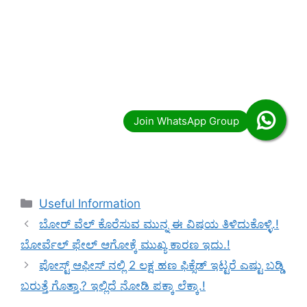
Categories
Useful Information
ಬೋರ್ ವೆಲ್ ಕೊರೆಸುವ ಮುನ್ನ ಈ ವಿಷಯ ತಿಳಿದುಕೊಳ್ಳಿ.!
ಬೋರ್ವೆಲ್ ಫೇಲ್ ಆಗೋಕ್ಕೆ ಮುಖ್ಯ ಕಾರಣ ಇದು.!
ಪೋಸ್ಟ್ ಆಫೀಸ್ ನಲ್ಲಿ 2 ಲಕ್ಷ ಹಣ ಫಿಕ್ಸೆಡ್ ಇಟ್ಟರೆ ಎಷ್ಟು ಬಡ್ಡಿ
ಬರುತ್ತೆ ಗೊತ್ತಾ.? ಇಲ್ಲಿದೆ ನೋಡಿ ಪಕ್ಕಾ ಲೆಕ್ಕಾ.!