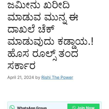
ಜಮೀನು ಖರೀದಿ
ಮಾಡುವ ಮುನ್ನ ಈ
ದಾಖಲೆ ಚೆಕ್
ಮಾಡುವುದು ಕಡ್ಡಾಯ.!
ಹೊಸ ರೂಲ್ಸ್ ತಂದ
ಸರ್ಕಾರ
April 21, 2024
by
Rishi The Power
Join Now
WhatsApp Group