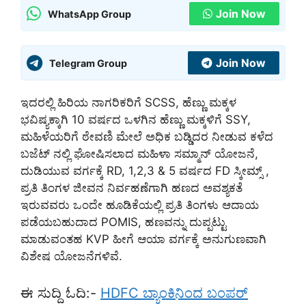
Join Now
WhatsApp Group
Join Now
Telegram Group
ಇದರಲ್ಲಿ ಹಿರಿಯ ನಾಗರಿಕರಿಗೆ SCSS, ಹೆಣ್ಣು ಮಕ್ಕಳ
ಭವಿಷ್ಯಕ್ಕಾಗಿ 10 ವರ್ಷದ ಒಳಗಿನ ಹೆಣ್ಣು ಮಕ್ಕಳಿಗೆ SSY,
ಮಹಿಳೆಯರಿಗೆ ಠೇವಣಿ ಮೇಲೆ ಅಧಿಕ ಬಡ್ಡಿದರ ನೀಡುವ ಕಳೆದ
ಬಜೆಟ್ ನಲ್ಲಿ ಘೋಷಿಸಲಾದ ಮಹಿಳಾ ಸಮ್ಮಾನ್ ಯೋಜನೆ,
ದುಡಿಯುವ ವರ್ಗಕ್ಕೆ RD, 1,2,3 & 5 ವರ್ಷದ FD ಸ್ಕೀಮ್ಸ್ ,
ಪ್ರತಿ ತಿಂಗಳ ಜೀವನ ನಿರ್ವಹಣೆಗಾಗಿ ಹಣದ ಅವಶ್ಯಕತೆ
ಇರುವವರು ಒಂದೇ ಹೂಡಿಕೆಯಲ್ಲಿ ಪ್ರತಿ ತಿಂಗಳು ಆದಾಯ
ಪಡೆಯಬಹುದಾದ POMIS, ಹಣವನ್ನು ದುಪ್ಪಟ್ಟು
ಮಾಡುವಂತಹ KVP ಹೀಗೆ ಆಯಾ ವರ್ಗಕ್ಕೆ ಅನುಗುಣವಾಗಿ
ವಿಶೇಷ ಯೋಜನೆಗಳಿವೆ.
ಈ ಸುದ್ದಿ ಓದಿ:-
HDFC ಬ್ಯಾಂಕಿನಿಂದ ಬಂಪರ್