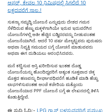
ಆಫರ್, ಕೇವಲ 10 ನಿಮಿಷದಲ್ಲಿ ಸಿಗಲಿದೆ 10
ಲಕ್ಷದವರೆಗೆ ಸಾಲ.!
ಸುಕನ್ಯಾ ಸಮೃದ್ಧಿ ಯೋಜನೆ ಎನ್ನುವುದು ದೇಶದ ಗಮನ
ಸೆಳೆದಿರುವ ಹೆಣ್ಣು ಮಕ್ಕಳಿಗಾಗಿಯೇ ಇರುವ ಇದುವರೆಗಿನ
ಯೋಜನೆಗಳಲ್ಲಿ ಅತೀ ಹೆಚ್ಚಿನ ಬಡ್ಡಿದರವನ್ನು ನೀಡುವಂತಹ
ಯೋಜನೆಯಾಗಿದೆ. ಆದರೆ 10 ವರ್ಷ ಮೇಲ್ಪಟ್ಟವರು ಪುರುಷರು
ಅಥವಾ ನಿವೃತ್ತಿ ಸಮಯದ ಬಗ್ಗೆ ಯೋಚನೆ ಮಾಡುವವರು
ಅಥವಾ ಈಗ ದುಡಿಯಲು ಆರಂಭಿಸಿದವರು.
ಮನೆ ಕಟ್ಟಿಸುವ ಆಸ್ತಿ ಖರೀದಿಸುವ ಇಂತಹ ದೊಡ್ಡ
ಯೋಜನೆಯನ್ನು ಹೊಂದಿದ್ದವರಿಗೆ ಅತ್ಯಂತ ಸೂಕ್ತವಾದ ಚಿಕ್ಕ
ಮೊತ್ತದ ಹಣವನ್ನು ದೀರ್ಘಾವಧಿವರೆಗೆ ಹೂಡಿಕೆ ಮಾಡಿ ಹೆಚ್ಚು
ಲಾಭಗಳಿಸುವಂತಹ ಅಂಚೆ ಕಚೇರಿಯ ಮತ್ತೊಂದು
ಯೋಜನೆಯಾದ PPF ಯೋಜನೆ ಬಗ್ಗೆ ಈ ಲೇಖನದಲ್ಲಿ ತಿಳಿಸಿ
ಕೊಡುತ್ತಿದ್ದೇವೆ.
ಈ ಸುದ್ದಿ ಓದಿ:-
LPG ಗ್ಯಾಸ್ ಬಳಸುವವರಿಗೆ ಪ್ರಮುಖ