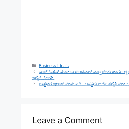
Categories
Business Idea's
ಬಾರ್ ಓಪನ್ ಮಾಡಲು ಬಂಡವಾಳ ಎಷ್ಪು ಬೇಕು ಹಾಗೂ ಲೈಸನ್ಸ್ ಪ
ಇಲ್ಲಿದೆ ನೋಡಿ.
ಗುಪ್ತಚರ ಇಲಾಖೆ ನೇಮಕಾತಿ.! ಆಸಕ್ತರು ಅರ್ಜಿ ಸಲ್ಲಿಸಿ ವೇತ
Leave a Comment