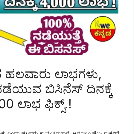
ದ ಹಲವಾರು ಲಾಭಗಳು,
ೆಯುವ ಬಿಸಿನೆಸ್ ದಿನಕ್ಕೆ
 ಲಾಭ ಫಿಕ್ಸ್.!
ು ಎಂದು ಹಲವರು ಕಾಯುತ್ತಿರುತ್ತಾರೆ. ಅದರಲ್ಲೂ ಹೆಣ್ಣು ಮಕ್ಕಳಿಗೆ