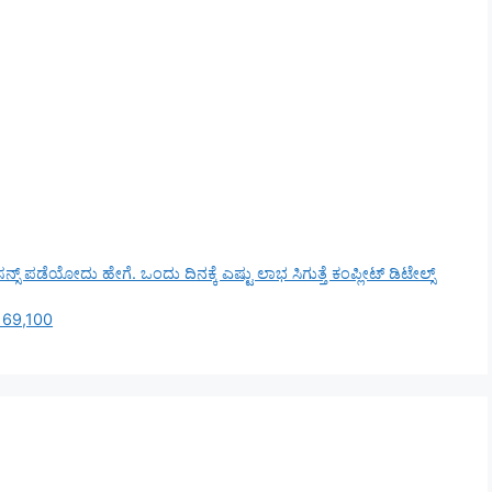
ಡೆಯೋದು ಹೇಗೆ. ಒಂದು ದಿನಕ್ಕೆ ಎಷ್ಟು ಲಾಭ ಸಿಗುತ್ತೆ ಕಂಪ್ಲೀಟ್ ಡಿಟೇಲ್ಸ್
ನ 69,100