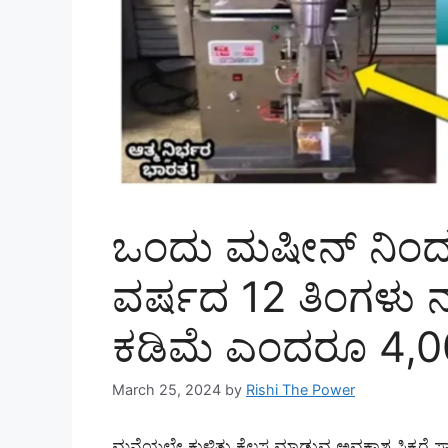
ಒಂದು ಮಷೀನ್ ನಿಂ
ವರ್ಷದ 12 ತಿಂಗಳು ನಡ
ಕಡಿಮೆ ಎಂದರೂ 4,000
March 25, 2024
by
Rishi The Power
ಮನೆಯಲ್ಲೇ ಕುಳಿತು ಕೆಲಸ ಮಾಡುವ ಅವಕಾಶ ಸಿಕ್ಕರೆ ಸಾಕ