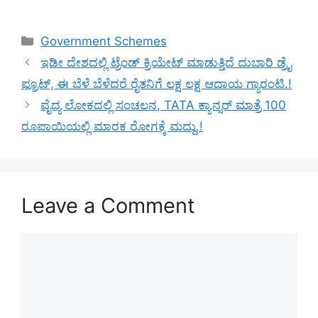
Categories
Government Schemes
ಇಡೀ ದೇಶದಲ್ಲಿ ಟ್ರೆಂಡ್ ಕ್ರಿಯೇಟ್ ಮಾಡುತ್ತಿದೆ ದುಬಾರಿ ಡ್ರೈ
ಫ್ರೂಟ್, ಈ ಬೆಳೆ ಬೆಳೆದರೆ ರೈತನಿಗೆ ಲಕ್ಷ ಲಕ್ಷ ಆದಾಯ ಗ್ಯಾರಂಟಿ.!
ವೈದ್ಯ ಲೋಕದಲ್ಲಿ ಸಂಚಲನ, TATA ಕ್ಯಾನ್ಸರ್ ಮಾತ್ರೆ 100
ರೂಪಾಯಿಯಲ್ಲಿ ಮಾರಕ ರೋಗಕ್ಕೆ ಮದ್ದು.!
Leave a Comment
Comment