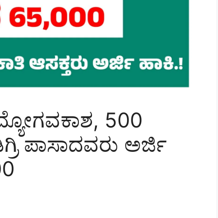
ಿ ಉದ್ಯೋಗವಕಾಶ, 500
ಿಗ್ರಿ ಪಾಸಾದವರು ಅರ್ಜಿ
00