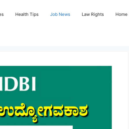
es
Health Tips
Job News
Law Rights
Home