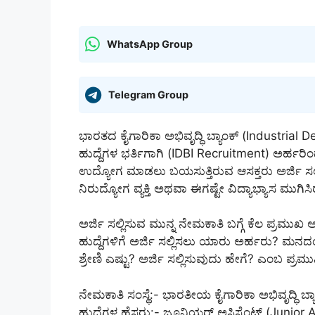
WhatsApp Group
Telegram Group
ಭಾರತದ ಕೈಗಾರಿಕಾ ಅಭಿವೃದ್ಧಿ ಬ್ಯಾಂಕ್ (Industrial 
ಹುದ್ದೆಗಳ ಭರ್ತಿಗಾಗಿ (IDBI Recruitment) ಅರ್ಹರಿಂದ ಅ
ಉದ್ಯೋಗ ಮಾಡಲು ಬಯಸುತ್ತಿರುವ ಆಸಕ್ತರು ಅರ್ಜಿ ಸ
ನಿರುದ್ಯೋಗ ವ್ಯಕ್ತಿ ಅಥವಾ ಈಗಷ್ಟೇ ವಿದ್ಯಾಭ್ಯಾಸ ಮುಗ
ಅರ್ಜಿ ಸಲ್ಲಿಸುವ ಮುನ್ನ ನೇಮಕಾತಿ ಬಗ್ಗೆ ಕೆಲ ಪ್ರಮ
ಹುದ್ದೆಗಳಿಗೆ ಅರ್ಜಿ ಸಲ್ಲಿಸಲು ಯಾರು ಅರ್ಹರು? ಮ
ಶ್ರೇಣಿ ಎಷ್ಟು? ಅರ್ಜಿ ಸಲ್ಲಿಸುವುದು ಹೇಗೆ? ಎಂಬ ಪ್ರಮುಖ 
ನೇಮಕಾತಿ ಸಂಸ್ಥೆ:- ಭಾರತೀಯ ಕೈಗಾರಿಕಾ ಅಭಿವೃದ್ಧಿ ಬ್ಯ
ಹುದ್ದೆಗಳ ಹೆಸರು:- ಜೂನಿಯರ್ ಅಸಿಸ್ಟೆಂಟ್ (Junior 