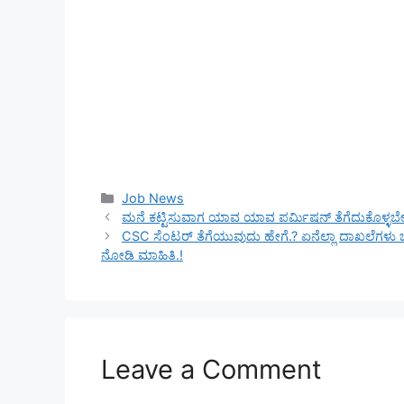
Categories
Job News
ಮನೆ ಕಟ್ಟಿಸುವಾಗ ಯಾವ ಯಾವ ಪರ್ಮಿಷನ್ ತೆಗೆದುಕೊಳ್ಳಬೇಕ
CSC ಸೆಂಟರ್ ತೆಗೆಯುವುದು ಹೇಗೆ.? ಏನೆಲ್ಲಾ ದಾಖಲೆಗಳು ಬೇ
ನೋಡಿ ಮಾಹಿತಿ.!
Leave a Comment