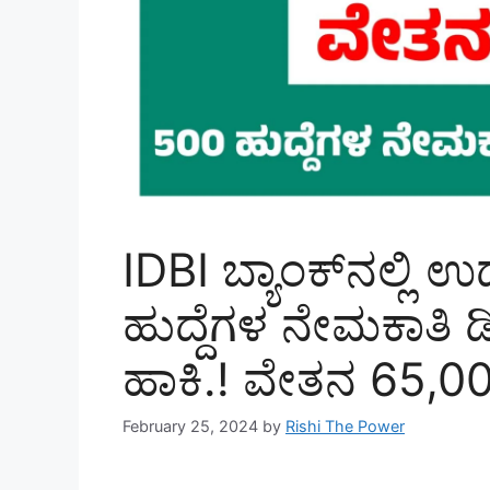
IDBI ಬ್ಯಾಂಕ್​​ನಲ್ಲ
ಹುದ್ದೆಗಳ ನೇಮಕಾತಿ ಡ
ಹಾಕಿ.! ವೇತನ 65,0
February 25, 2024
by
Rishi The Power