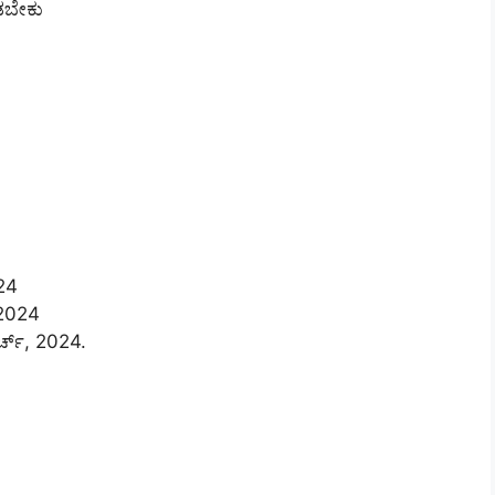
ಡಬೇಕು
024
 2024
್ಚ್​, 2024.