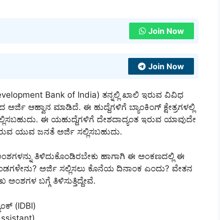
Join Now
Join Now
Development Bank of India) ತನ್ನಲ್ಲಿ ಖಾಲಿ ಇರುವ ವಿವಿಧ
ರ್ಜಿ ಆಹ್ವಾನ ಮಾಡಿದೆ. ಈ ಹುದ್ದೆಗಳಿಗೆ ಬ್ಯಾಂಕಿಂಗ್ ಕ್ಷೇತ್ರಗಳಲ್ಲಿ
ಲ್ಲಿಸಬಹುದು. ಈ ಯಹುದ್ದೆಗಳಿಗೆ ದೇಶದಾದ್ಯಂತ ಇರುವ ಯಾವುದೇ
ಿಸಿರುವ ಯುವ ಜನತೆ ಅರ್ಜಿ ಸಲ್ಲಿಸಬಹುದು.
ುಖ ಅಂಶಗಳನ್ನು ತಿಳಿದುಕೊಂಡಿರಬೇಕು ಹಾಗಾಗಿ ಈ ಅಂಕಣದಲ್ಲಿ ಈ
ನದಂಡಗಳೇನು? ಅರ್ಜಿ ಸಲ್ಲಿಸಲು ಕೊನೆಯ ದಿನಾಂಕ ಎಂದು? ವೇತನ
ಅಂಶಗಳ ಬಗ್ಗೆ ತಿಳಿಸುತ್ತಿದ್ದೇವೆ.
ಾಂಕ್ (IDBI)
Assistant)