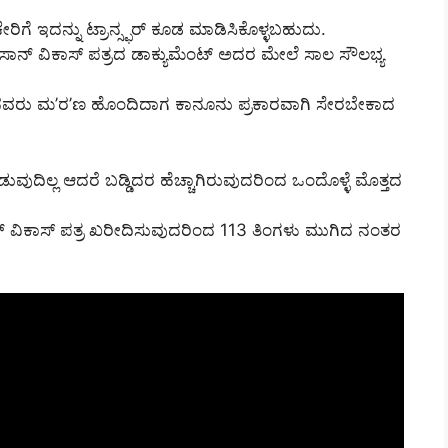
ೆ ಇದನ್ನು ಟ್ರಾನ್ಸ್ಫರ್ ಕೂಡ ಮಾಡಿಸಿಕೊಳ್ಳಬಹುದು.
ಿಸಾನ್ ವಿಕಾಸ್ ಪತ್ರದ ಡಾಕ್ಯುಮೆಂಟ್ ಅದರ ಮೇಲೆ ಸಾಲ ಸೌಲಭ್ಯ
ಸಿದವರು ಮ’ರ’ಣ ಹೊಂದಿದಾಗ ಕಾನೂನು ಪ್ರಕಾರವಾಗಿ ಸೇರಬೇಕಾದ
ದಿಲ್ಲ ಆದರೆ ಬಡ್ಡಿದರ ಹೆಚ್ಚಾಗಿರುವುದರಿಂದ ಒಂದೊಳ್ಳೆ ಮೊತ್ತದ
ನ್ ವಿಕಾಸ್ ಪತ್ರ ಖರೀದಿಸುವುದರಿಂದ 113 ತಿಂಗಳು ಮುಗಿದ ನಂತರ