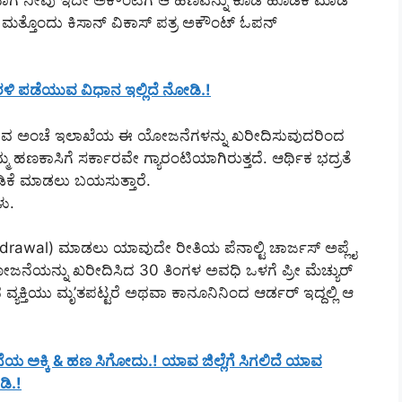
ವು ಮತ್ತೊಂದು ಕಿಸಾನ್ ವಿಕಾಸ್ ಪತ್ರ ಅಕೌಂಟ್ ಓಪನ್
ಳಿ ಪಡೆಯುವ ವಿಧಾನ ಇಲ್ಲಿದೆ ನೋಡಿ.!
್ತಿರುವ ಅಂಚೆ ಇಲಾಖೆಯ ಈ ಯೋಜನೆಗಳನ್ನು ಖರೀದಿಸುವುದರಿಂದ
ಣಕಾಸಿಗೆ ಸರ್ಕಾರವೇ ಗ್ಯಾರಂಟಿಯಾಗಿರುತ್ತದೆ. ಆರ್ಥಿಕ ಭದ್ರತೆ
ಿಕೆ ಮಾಡಲು ಬಯಸುತ್ತಾರೆ.
ು.
ithdrawal) ಮಾಡಲು ಯಾವುದೇ ರೀತಿಯ ಪೆನಾಲ್ಟಿ ಚಾರ್ಜಸ್ ಅಪ್ಲೈ
ನೆಯನ್ನು ಖರೀದಿಸಿದ 30 ತಿಂಗಳ ಅವಧಿ ಒಳಗೆ ಪ್ರೀ ಮೆಚ್ಯುರ್
್ಯಕ್ತಿಯು ಮೃ’ತಪಟ್ಟರೆ ಅಥವಾ ಕಾನೂನಿನಿಂದ ಆರ್ಡರ್ ಇದ್ದಲ್ಲಿ ಆ
ಜನೆಯ ಅಕ್ಕಿ & ಹಣ ಸಿಗೋದು.! ಯಾವ ಜಿಲ್ಲೆಗೆ ಸಿಗಲಿದೆ ಯಾವ
ಡಿ.!