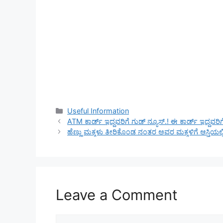
Categories
Useful Information
ATM ಕಾರ್ಡ್ ಇದ್ದವರಿಗೆ ಗುಡ್ ನ್ಯೂಸ್.! ಈ ಕಾರ್ಡ್ ಇದ್ದವರಿಗೆ
ಹೆಣ್ಣು ಮಕ್ಕಳು ತೀರಿಕೊಂಡ ನಂತರ ಅವರ ಮಕ್ಕಳಿಗೆ ಆಸ್ತಿಯಲ್ಲಿ
Leave a Comment
Comment