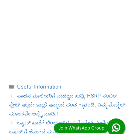
Categories
Useful Information
ವಾಹನ ಮಾಲೀಕರಿಗೆ ಮಹತ್ವದ ಸುದ್ದಿ, HSRP ನಂಬರ್
ಪ್ಲೇಟ್ ಇಲ್ಲದೇ ಇದ್ದರೆ ಇನ್ಮುಂದೆ ದಂಡ ಗ್ಯಾರಂಟಿ, ನಿಮ್ಮ ಮೊಬೈಲ್
ಮೂಲಕವೇ ಅಪ್ಲೈ ಮಾಡಿ.!
ಬ್ಯಾಂಕ್ ಖಾತೆಗೆ ಲಿಂಕ್ ಆಗಿರುವ ಮೊಬೈಲ್ ಸಂಖ್ಯೆಯನ್ನು
ಬ್ಯಾಂಕ್ ಗೆ ಹೋಗದೆ ಮನೆಯಲ್ಲಿ ಕುಳಿತು ಬದಲಾಯಿಸುವ