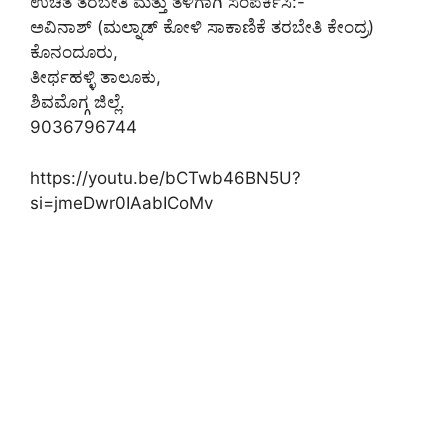
ಉಚಿತ ತರಬೇತಿ ಮತ್ತು ತಳಿಗಾಗಿ ಸಂಪರ್ಕಿಸಿ:-
ಅವಿನಾಶ್ (ಮಲ್ನಾಡ್ ಕೋಳಿ ಸಾಕಾಣಿಕೆ ತರಬೇತಿ ಕೇಂದ್ರ)
ಕೊನಂದೂರು,
ತೀರ್ಥಹಳ್ಳಿ ತಾಲೂಕು,
ಶಿವಮೊಗ್ಗ ಜಿಲ್ಲೆ.
9036796744
https://youtu.be/bCTwb46BN5U?
si=jmeDwr0IAabICoMv