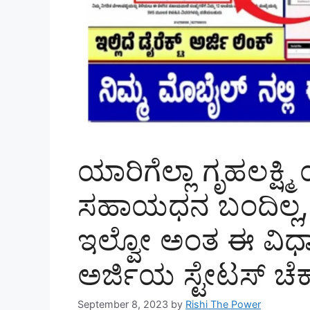
ಯಾರಿಗೆಲ್ಲಾ ಗೃಹಲಕ್
ಸಹಾಯಧನ ಬಂದಿಲ್ಲ,
ಇಲ್ವೋ ಅಂತ ಈ ವಿಧ
ಅರ್ಜಿಯ ಸ್ಟೇಟಸ್ ಚೆಕ್
September 8, 2023
by
Rishi The Power