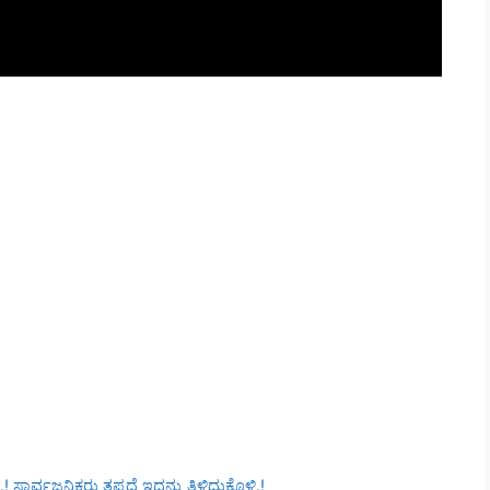
್ವಜನಿಕರು ತಪ್ಪದೆ ಇದನ್ನು ತಿಳಿದುಕೊಳ್ಳಿ.!