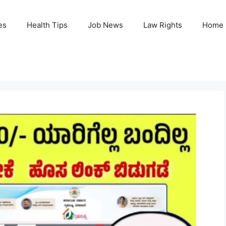
es
Health Tips
Job News
Law Rights
Home