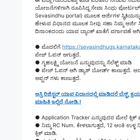
ಯೋಜನೆಗಳಿಗಾಗಿ ರೂಪಿಸಿದ್ದ ಸೇವಾ ಸಿಂಧು ಪೋರ್ಟಲ
Sevasindhu portal) ಮೂಲಕ ಅರ್ಜಿಗಳ ಸ್ಥಿತಿಯನ್ನ
ಹೇಳುವ ವಿಧಾನದ ಮೂಲಕ ನೀವು ಸಹಾ ನಿಮ್ಮ ಅರ್ಜಿ ಸ್ಥ
ದಿನಾಂಕದಂದು ಯಾವ ಬ್ಯಾಂಕ್ ಖಾತೆಗೆ ವರ್ಗಾವಣೆ ಆಗಿ
● ಮೊದಲಿಗೆ
https://sevasindhugs.karnataka
ಪೇಜ್ ಓಪನ್ ಆಗುತ್ತದೆ.
● ಗೃಹಲಕ್ಷ್ಮಿ ಯೋಜನೆ ಎನ್ನುವುದನ್ನು ಸೆಲೆಕ್ಟ್ ಮಾಡಿ
● ಪೇಜ್ ಓಪನ್ ಆಗಿ ಡ್ಯಾಶ್ ಬೋರ್ಡ್ ಕಾಣುತ್ತದೆ. ಅ
ಆಪ್ಷನ್ ಗಳು ಕಾಣುತ್ತದೆ.
ಆಸ್ತಿ ರಿಜಿಸ್ಟರ್ ಯಾವ ವಿಧಾನದಲ್ಲಿ ಮಾಡಿದರೆ ಬೆಸ್ಟ್, ಕ
ಮಾಹಿತಿ ಇಲ್ಲಿದೆ ನೋಡಿ.!
● Application Tracker ಎನ್ನುವುದರ ಮೇಲೆ ಕ್ಲಿಕ್
● ನಿಮ್ಮ RC Num. ಕೇಳಲಾಗುತ್ತದೆ, 12 ಅಂಕಿ ಉಳ್ಳ 
ಕ್ಲಿಕ್ ಮಾಡಿ.