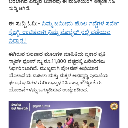
ಬರಲಾಗಿದೆ ಎನ್ನುವ ವಿಚಾರವು ಈ ಮಹಿಳೆಯರಿಗೆ ಅತ್ಯಂತ ಸಿಹಿ
ಸುದ್ದಿ ಆಗಿದೆ.
ಈ ಸುದ್ದಿ ಓದಿ:-
ನಿಮ್ಮ ಜಮೀನು ಹೊಲ ಗದ್ದೆಗಳ ಸರ್ವೇ
ಸ್ಕೆಚ್ಚ್, ಉಚಿತವಾಗಿ ನಿಮ್ಮ ಮೊಬೈಲ್ ನಲ್ಲಿ ಪಡೆಯವ
ವಿಧಾನ.!
ಈಗಿರುವ ಬಲವಾದ ಮೂಲಗಳ ಮಾಹಿತಿಯ ಪ್ರಕಾರ ಪ್ರತಿ
ಸ್ಮಾರ್ಟ್ ಫೋನ್ ನ್ನು ರೂ.11,800 ವೆಚ್ಚದಲ್ಲಿ ಖರೀದಿಸಲು
ನಿರ್ಧರಿಸಲಾಗಿದೆ. ಮುಖ್ಯವಾಗಿ ಪೋಷಣ್ ಅಭಿಯಾನ
ಯೋಜನೆಯ ಮಹಿಳಾ ಮತ್ತು ಮಕ್ಕಳ ಅಭಿವೃದ್ಧಿ ಇಲಾಖೆಯ
ಫಲಾನುಭವಿಗಳ ಗುರಿಯನ್ನಾಧರಿಸಿ ಎಲ್ಲಾ ಪೌಷ್ಟಿಕತೆಯ
ಯೋಜನೆಗಳನ್ನು ಒಗ್ಗೂಡಿಸುವ ಉದ್ದೇಶದಿಂದ.