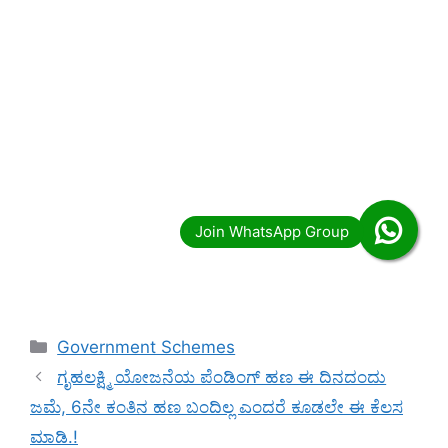
Categories
Government Schemes
ಗೃಹಲಕ್ಷ್ಮಿ ಯೋಜನೆಯ ಪೆಂಡಿಂಗ್ ಹಣ ಈ ದಿನದಂದು
ಜಮೆ, 6ನೇ ಕಂತಿನ ಹಣ ಬಂದಿಲ್ಲ ಎಂದರೆ ಕೂಡಲೇ ಈ ಕೆಲಸ
ಮಾಡಿ.!