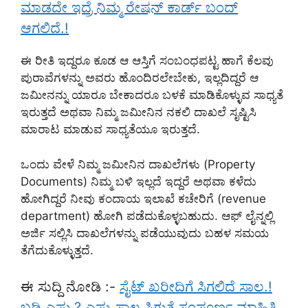
ಮಾಡದೇ ಇದ್ರೆ ನಿಮ್ಮ ರೇಷನ್ ಕಾರ್ಡ್ ಬಂದ್
ಆಗಲಿದೆ.!
ಈ ರೀತಿ ಇದ್ದರೂ ಕೂಡ ಆ ಆಸ್ತಿಗೆ ಸಂಬಂಧಪಟ್ಟ ಹಾಗೆ ಕೆಲವು
ಪುರಾವೆಗಳನ್ನು ಅವರು ಹೊಂದಿರಲೇಬೇಕು, ಇಲ್ಲದಿದ್ದರೆ ಆ
ಜಮೀನನ್ನು ಯಾರೂ ಬೇಕಾದರೂ ಬಳಕೆ ಮಾಡಿಕೊಳ್ಳುವ ಸಾಧ್ಯತೆ
ಇರುತ್ತದೆ ಅಥವಾ ನಿಮ್ಮ ಜಮೀನಿನ ನಕಲಿ ದಾಖಲೆ ಸೃಷ್ಟಿಸಿ
ಮಾರಾಟ ಮಾಡುವ ಸಾಧ್ಯತೆಯೂ ಇರುತ್ತದೆ.
ಒಂದು ವೇಳೆ ನಿಮ್ಮ ಜಮೀನಿನ ದಾಖಲೆಗಳು (Property
Documents) ನಿಮ್ಮ ಬಳಿ ಇಲ್ಲದೆ ಇದ್ದರೆ ಅಥವಾ ಕಳೆದು
ಹೋಗಿದ್ದರೆ ನೀವು ಕಂದಾಯ ಇಲಾಖೆ ಕಚೇರಿಗೆ (revenue
department) ಹೋಗಿ ಪಡೆದುಕೊಳ್ಳಬಹುದು. ಆಫ್ ಲೈನ್ನಲ್ಲಿ
ಅರ್ಜಿ ಸಲ್ಲಿಸಿ ದಾಖಲೆಗಳನ್ನು ಪಡೆಯುವುದು ಬಹಳ ಸಮಯ
ತೆಗೆದುಕೊಳ್ಳುತ್ತದೆ.
ಈ ಸುದ್ದಿ ನೋಡಿ :-
ಸೈಟ್ ಖರೀದಿಗೆ ಸಿಗಲಿದೆ ಸಾಲ.!
ಬಡ್ಡಿ ಎಷ್ಟು.? ಎಷ್ಟು ಸಾಲ ಸಿಗುತ್ತೆ ಸಂಪೂರ್ಣ ಮಾಹಿತಿ