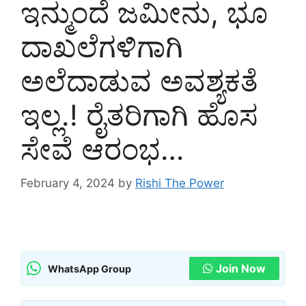
ಇನ್ಮುಂದೆ ಜಮೀನು, ಭೂ
ದಾಖಲೆಗಳಿಗಾಗಿ
ಅಲೆದಾಡುವ ಅವಶ್ಯಕತೆ
ಇಲ್ಲ.! ರೈತರಿಗಾಗಿ ಹೊಸ
ಸೇವೆ ಆರಂಭ…
February 4, 2024
by
Rishi The Power
Join Now
WhatsApp Group